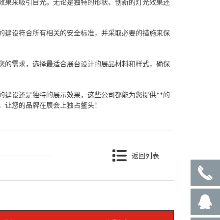
效果来吸引目光。无论是独特的形状、创新的灯光效果还
的建设符合所有相关的安全标准，并采取必要的措施来保
您的需求，选择最适合展台设计的展品材料和样式，确保
的建设还是独特的展示效果，这些公司都能为您提供**的
，让您的品牌在展会上独占鳌头！
返回列表