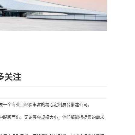
多关注
要一个专业且经验丰富的精心定制展台搭建公司。
手中脱颖而出。无论展会规模大小，他们都能根据您的需求