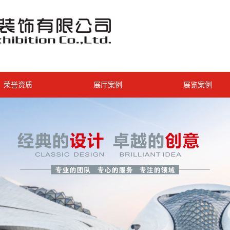
荣誉资质
展厅案例
展览案例